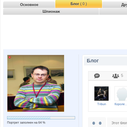
Блог
( 0 )
Основное
Др
Шпионаж
Блог
5
Tribun
Короле
Портрет заполнен на 64 %
Этот блог